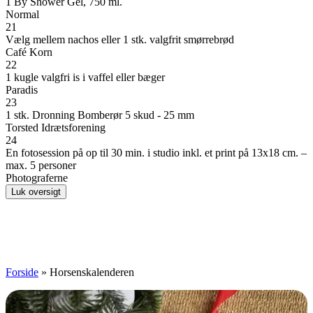
1 By Shower Gel, 750 ml.
Normal
21
Vælg mellem nachos eller 1 stk. valgfrit smørrebrød
Café Korn
22
1 kugle valgfri is i vaffel eller bæger
Paradis
23
1 stk. Dronning Bomberør 5 skud - 25 mm
Torsted Idrætsforening
24
En fotosession på op til 30 min. i studio inkl. et print på 13x18 cm. –
max. 5 personer
Photograferne
Luk oversigt
Forside
»
Horsenskalenderen