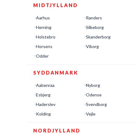
MIDTJYLLAND
Aarhus
Randers
Herning
Silkeborg
Holstebro
Skanderborg
Horsens
Viborg
Odder
SYDDANMARK
Aabenraa
Nyborg
Esbjerg
Odense
Haderslev
Svendborg
Kolding
Vejle
NORDJYLLAND