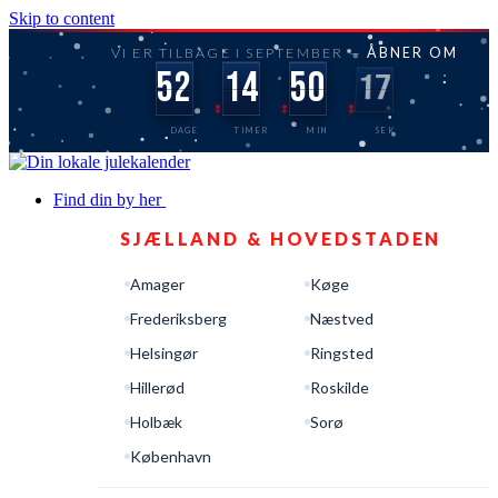
Skip to content
VI ER TILBAGE I SEPTEMBER —
ÅBNER OM
52
14
50
16
DAGE
TIMER
MIN
SEK
Find din by her
SJÆLLAND & HOVEDSTADEN
Amager
Køge
Frederiksberg
Næstved
Helsingør
Ringsted
Hillerød
Roskilde
Holbæk
Sorø
København