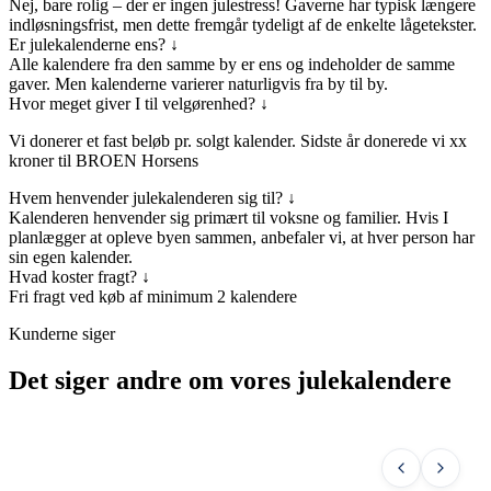
Nej, bare rolig – der er ingen julestress! Gaverne har typisk længere
indløsningsfrist, men dette fremgår tydeligt af de enkelte lågetekster.
Er julekalenderne ens?
↓
Alle kalendere fra den samme by er ens og indeholder de samme
gaver. Men kalenderne varierer naturligvis fra by til by.
Hvor meget giver I til velgørenhed?
↓
Vi donerer et fast beløb pr. solgt kalender. Sidste år donerede vi xx
kroner til BROEN Horsens
Hvem henvender julekalenderen sig til?
↓
Kalenderen henvender sig primært til voksne og familier. Hvis I
planlægger at opleve byen sammen, anbefaler vi, at hver person har
sin egen kalender.
Hvad koster fragt?
↓
Fri fragt ved køb af minimum 2 kalendere
Kunderne siger
Det siger andre om vores julekalendere