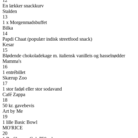
12
En lækker snackkurv
Stalden
13
1 x Morgenmadsbuffet
Bilka
14
Papdi Chaat (populær indisk streetfood snack)
Kesar
15
Blødende chokoladekage m. italiensk vanilleis og hasselnødder
Mamma's
16
1 entrébillet
Skærup Zoo
17
1 stor fadøl eller stor sodavand
Café Zappa
18
50 kr. gavebevis
Art by Me
19
1 lille Basic Bowl
MO'RICE
20