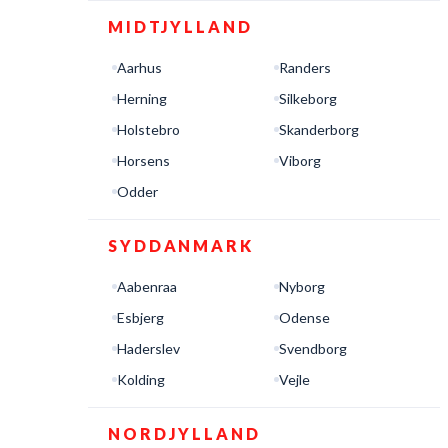
MIDTJYLLAND
Aarhus
Randers
Herning
Silkeborg
Holstebro
Skanderborg
Horsens
Viborg
Odder
SYDDANMARK
Aabenraa
Nyborg
Esbjerg
Odense
Haderslev
Svendborg
Kolding
Vejle
NORDJYLLAND