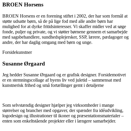
BROEN Horsens
BROEN Horsens er en forening stiftet i 2002, der har som formål at
støtte udsatte børn, så de på lige fod med alle andre børn har
mulighed for at dyrke fritidsinteresser. Vi skaffer midler ved at søge
fonde, puljer og private, og vi støtter børnene gennem et samarbejde
med sagsbehandlere, sundhedsplejersker, SSP, lærere, pædagoger og
andre, der har daglig omgang med børn og unge.
Forsidekunstner
Susanne Ørgaard
Jeg hedder Susanne Ørgaard og er grafisk designer. Forsidemotivet
er en stemningscollage af byens liv ved juletid – sammensat med
kunstnerisk frihed og små fortællinger gemt i detaljerne
Som selvstændig designer hjælper jeg virksomheder i mange
størrelser og brancher med opgaver, der spænder fra idéudvikling,
logodesign og illustrationer til ikoner og præsentationsmaterialer –
enten som enkeltstående projekter eller i længere samarbejder.