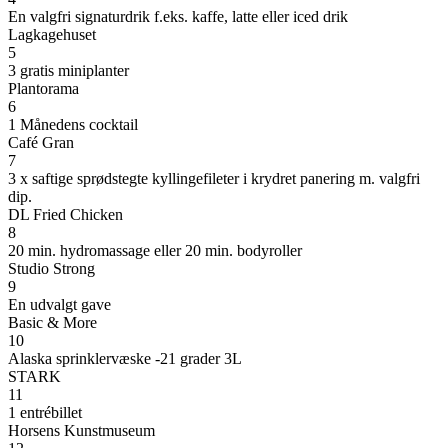
En valgfri signaturdrik f.eks. kaffe, latte eller iced drik
Lagkagehuset
5
3 gratis miniplanter
Plantorama
6
1 Månedens cocktail
Café Gran
7
3 x saftige sprødstegte kyllingefileter i krydret panering m. valgfri
dip.
DL Fried Chicken
8
20 min. hydromassage eller 20 min. bodyroller
Studio Strong
9
En udvalgt gave
Basic & More
10
Alaska sprinklervæske -21 grader 3L
STARK
11
1 entrébillet
Horsens Kunstmuseum