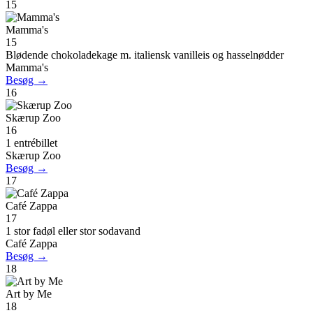
15
Mamma's
15
Blødende chokoladekage m. italiensk vanilleis og hasselnødder
Mamma's
Besøg →
16
Skærup Zoo
16
1 entrébillet
Skærup Zoo
Besøg →
17
Café Zappa
17
1 stor fadøl eller stor sodavand
Café Zappa
Besøg →
18
Art by Me
18