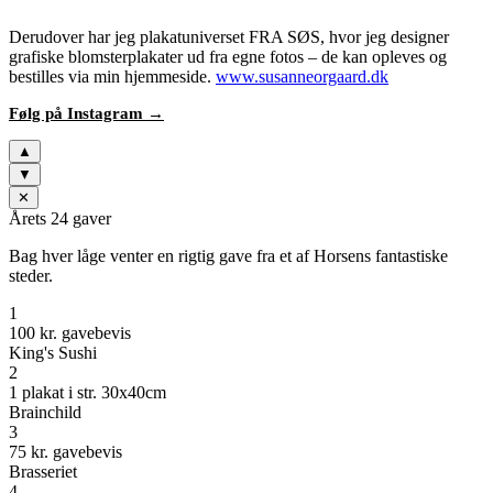
Derudover har jeg plakatuniverset FRA SØS, hvor jeg designer
grafiske blomsterplakater ud fra egne fotos – de kan opleves og
bestilles via min hjemmeside.
www.susanneorgaard.dk
Følg på Instagram →
▲
▼
✕
Årets 24 gaver
Bag hver låge venter en rigtig gave fra et af Horsens fantastiske
steder.
1
100 kr. gavebevis
King's Sushi
2
1 plakat i str. 30x40cm
Brainchild
3
75 kr. gavebevis
Brasseriet
4