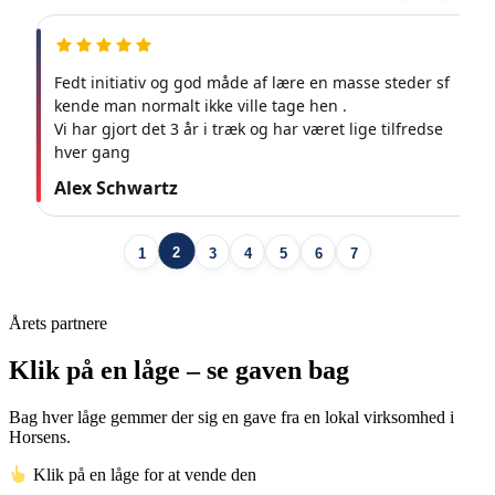
Kalenderen gav hyggelige besøg og ture med kæresten
Line Pape
3
1
2
4
5
6
7
Årets partnere
Klik på en låge – se gaven bag
Bag hver låge gemmer der sig en gave fra en lokal virksomhed i
Horsens.
Klik på en låge for at vende den