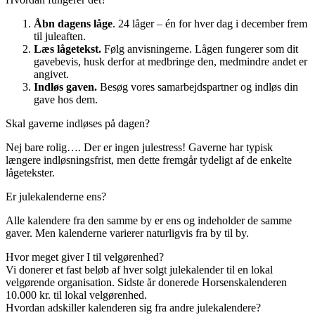
Åbn dagens låge
. 24 låger – én for hver dag i december frem
til juleaften.
Læs lågetekst.
Følg anvisningerne. Lågen fungerer som dit
gavebevis, husk derfor at medbringe den, medmindre andet er
angivet.
Indløs gaven.
Besøg vores samarbejdspartner og indløs din
gave hos dem.
Skal gaverne indløses på dagen?
Nej bare rolig…. Der er ingen julestress! Gaverne har typisk
længere indløsningsfrist, men dette fremgår tydeligt af de enkelte
lågetekster.
Er julekalenderne ens?
Alle kalendere fra den samme by er ens og indeholder de samme
gaver. Men kalenderne varierer naturligvis fra by til by.
Hvor meget giver I til velgørenhed?
Vi donerer et fast beløb af hver solgt julekalender til en lokal
velgørende organisation. Sidste år donerede Horsenskalenderen
10.000 kr. til lokal velgørenhed.
Hvordan adskiller kalenderen sig fra andre julekalendere?