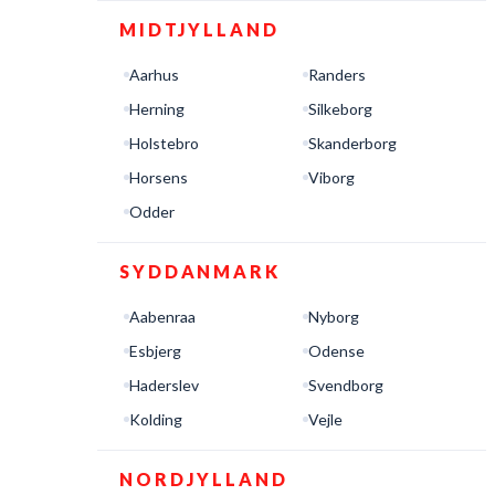
MIDTJYLLAND
Aarhus
Randers
Herning
Silkeborg
Holstebro
Skanderborg
Horsens
Viborg
Odder
SYDDANMARK
Aabenraa
Nyborg
Esbjerg
Odense
Haderslev
Svendborg
Kolding
Vejle
NORDJYLLAND