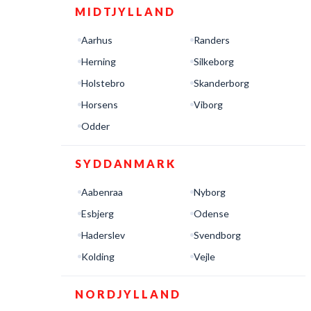
MIDTJYLLAND
Aarhus
Randers
Herning
Silkeborg
Holstebro
Skanderborg
Horsens
Viborg
Odder
SYDDANMARK
Aabenraa
Nyborg
Esbjerg
Odense
Haderslev
Svendborg
Kolding
Vejle
NORDJYLLAND