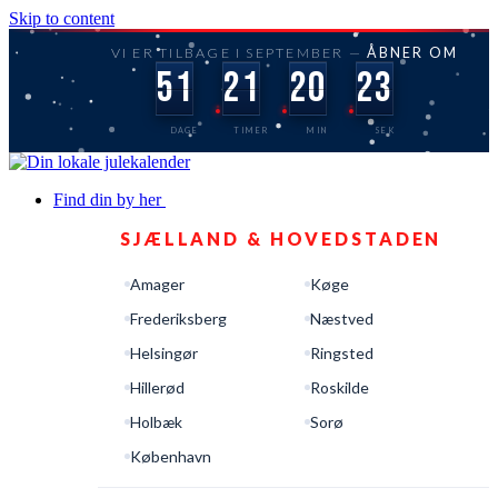
Skip to content
VI ER TILBAGE I SEPTEMBER —
ÅBNER OM
51
21
20
22
DAGE
TIMER
MIN
SEK
Find din by her
SJÆLLAND & HOVEDSTADEN
Amager
Køge
Frederiksberg
Næstved
Helsingør
Ringsted
Hillerød
Roskilde
Holbæk
Sorø
København