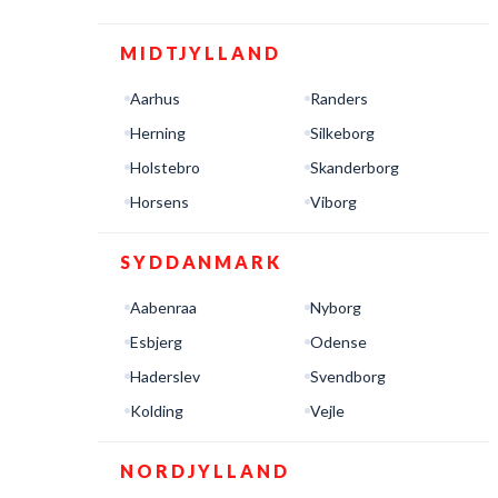
MIDTJYLLAND
Aarhus
Randers
Herning
Silkeborg
Holstebro
Skanderborg
Horsens
Viborg
SYDDANMARK
Aabenraa
Nyborg
Esbjerg
Odense
Haderslev
Svendborg
Kolding
Vejle
NORDJYLLAND