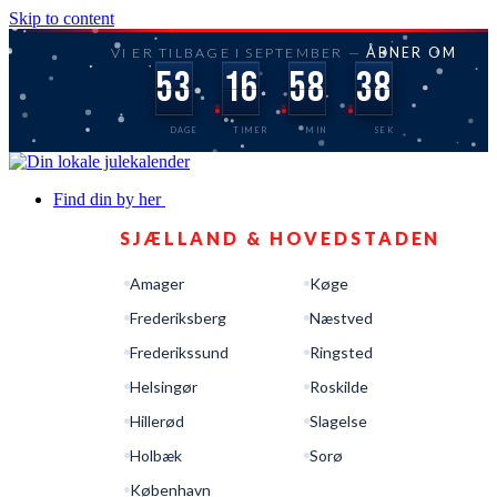
Skip to content
VI ER TILBAGE I SEPTEMBER —
ÅBNER OM
53
16
58
37
DAGE
TIMER
MIN
SEK
Find din by her
SJÆLLAND & HOVEDSTADEN
Amager
Køge
Frederiksberg
Næstved
Frederikssund
Ringsted
Helsingør
Roskilde
Hillerød
Slagelse
Holbæk
Sorø
København