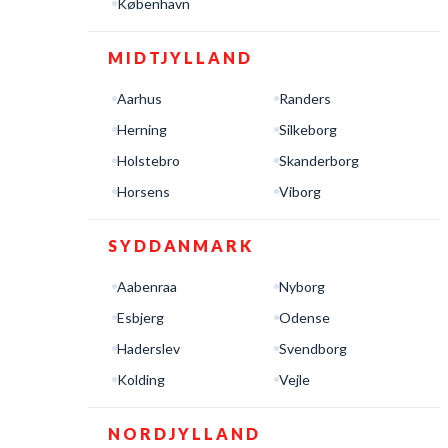
København
MIDTJYLLAND
Aarhus
Randers
Herning
Silkeborg
Holstebro
Skanderborg
Horsens
Viborg
SYDDANMARK
Aabenraa
Nyborg
Esbjerg
Odense
Haderslev
Svendborg
Kolding
Vejle
NORDJYLLAND