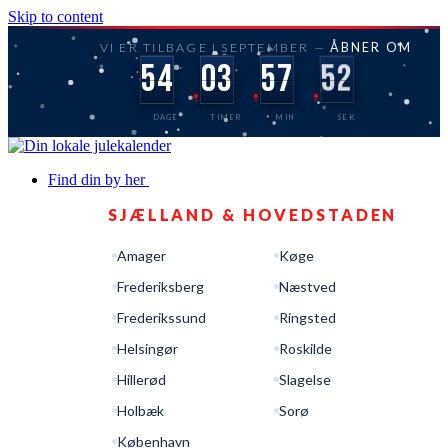
Skip to content
VI ER TILBAGE I SEPTEMBER —
ÅBNER OM
54
03
57
52
DAGE
TIMER
MIN
SEK
Find din by her
SJÆLLAND & HOVEDSTADEN
Amager
Køge
Frederiksberg
Næstved
Frederikssund
Ringsted
Helsingør
Roskilde
Hillerød
Slagelse
Holbæk
Sorø
København