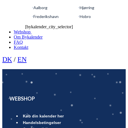
Aalborg
Hjørring
Frederikshavn
Hobro
[bykalender_city_selector]
Webshop
Om Bykalender
FAQ
Kontakt
DK
/
EN
WEBSHOP
Køb din kalender her
Handelsbetingelser