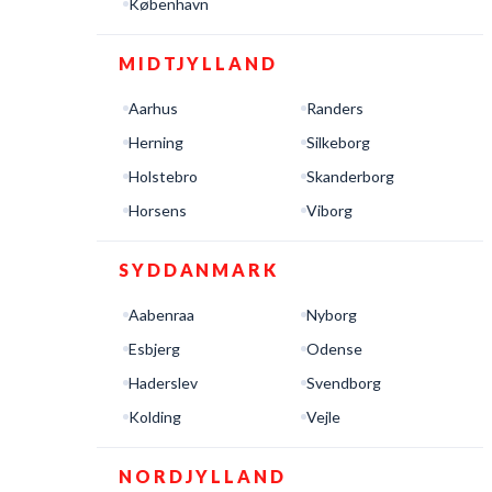
København
MIDTJYLLAND
Aarhus
Randers
Herning
Silkeborg
Holstebro
Skanderborg
Horsens
Viborg
SYDDANMARK
Aabenraa
Nyborg
Esbjerg
Odense
Haderslev
Svendborg
Kolding
Vejle
NORDJYLLAND