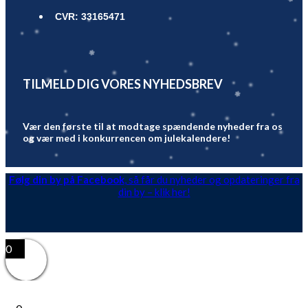
CVR: 33165471
TILMELD DIG VORES NYHEDSBREV
Vær den første til at modtage spændende nyheder fra os
og vær med i konkurrencen om julekalendere!
Følg din by på Facebook
, så får du nyheder og opdateringer fra
din by – klik her!
0