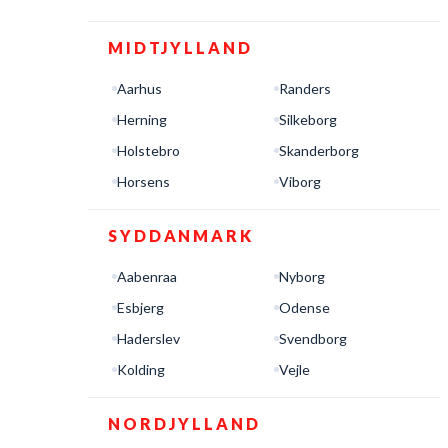
MIDTJYLLAND
Aarhus
Randers
Herning
Silkeborg
Holstebro
Skanderborg
Horsens
Viborg
SYDDANMARK
Aabenraa
Nyborg
Esbjerg
Odense
Haderslev
Svendborg
Kolding
Vejle
NORDJYLLAND